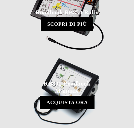
Roadbook RB850 Rally
SCOPRI DI PIÙ
RB801 Roadbook
Manuale
ACQUISTA ORA