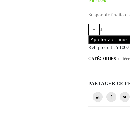
En stock
Support de fixation 
Quantité
-
Support
Ajouter au panier
Y1007
-
Réf. produit :
Y1007
Y1000
CATÉGORIES :
Pièces
PARTAGER CE P