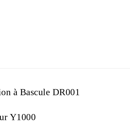
tion à Bascule DR001
our Y1000