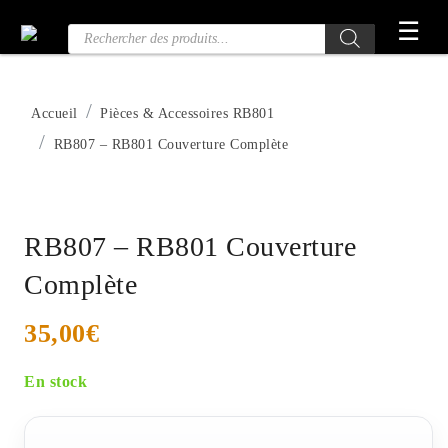
Passer
☰
Recherche
au
de
contenu
produits
Accueil
Pièces & Accessoires RB801
RB807 – RB801 Couverture Complète
RB807 – RB801 Couverture
Complète
35,00
€
En stock