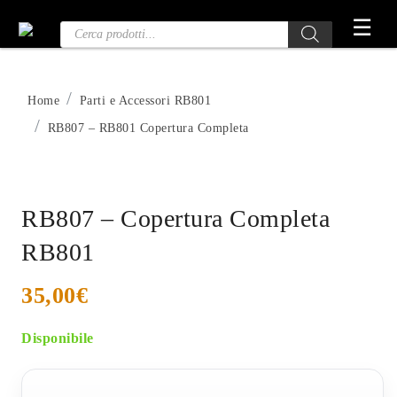
Vai
☰
Ricerca
al
prodotti
contenuto
Home
Parti e Accessori RB801
RB807 – RB801 Copertura Completa
RB807 – Copertura Completa
RB801
35,00
€
Disponibile