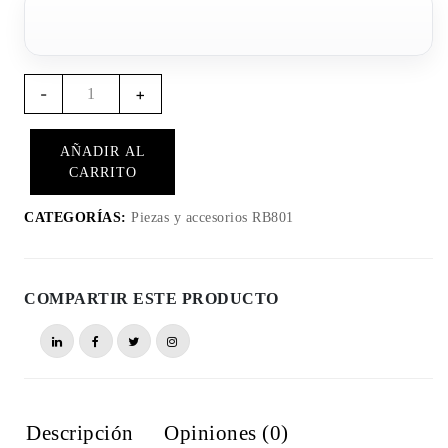
Cantidad
-
+
de
RB807
AÑADIR AL
-
CARRITO
RB801
Cubierta
CATEGORÍAS:
Piezas y accesorios RB801
Completa
COMPARTIR ESTE PRODUCTO
Descripción
Opiniones (0)