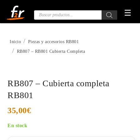
Saltar
☰
al
Búsqueda
de
contenido
productos
Inicio
Piezas y accesorios RB801
RB807 – RB801 Cubierta Completa
RB807 – Cubierta completa
RB801
35,00
€
En stock