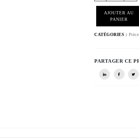
BOT
AJOUTER AU
-
PANIER
RB750
Rally
CATÉGORIES :
Pièce
ESSIEU
moteur
BAS
PARTAGER CE P