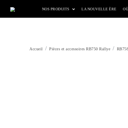
Passer
NOS PRODUITS
LA NOUVELLE ÈRE
OÙ
au
contenu
Accueil
Pièces et accessoires RB750 Rallye
RB758