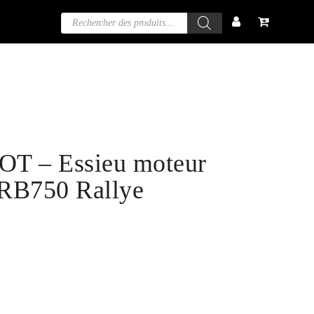
Recherche
de
produits
T – Essieu moteur
 RB750 Rallye