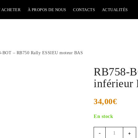
 ACHETER
À PROPOS DE NOUS
CONTACTS
ACTUALITÉS
-BOT – RB750 Rally ESSIEU moteur BAS
RB758-BO
inférieur
34,00
€
En stock
Quantité
-
+
RB758-