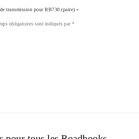
de transmission pour RB730 (paire) »
mps obligatoires sont indiqués par *
s pour tous les Roadbooks