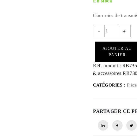
En stock
Courroies de transm
RB735
-
+
-
Courroies
AJOUTER AU
de
PANIER
transmission
pour
Réf. produit :
RB735
RB730
& accessoires RB73
(paire)
CATÉGORIES :
Pièce
quantité
PARTAGER CE P