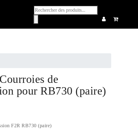
Recherche
de
produits
Courroies de
ion pour RB730 (paire)
ission F2R RB730 (paire)