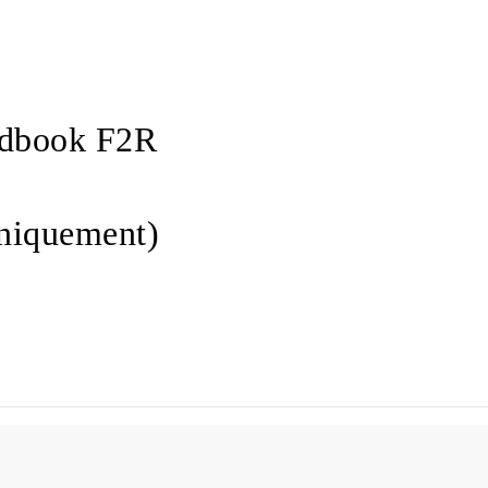
oadbook F2R
uniquement)