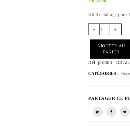
En stock
Kit d'éclairage pour
RB721
-
+
-
Quantité
AJOUTER AU
d'accessoire
PANIER
d'éclairage
pour
Réf. produit :
RB721
F2R
CATÉGORIES :
Pièce
RB750
Rally
PARTAGER CE P