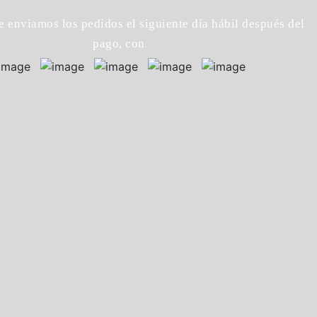
enviamos los pedidos el siguiente día hábil después del
pago, con