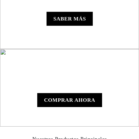
Roadbook RB850 Rally
SABER MÁS
Roadbook Manual
RB801
COMPRAR AHORA