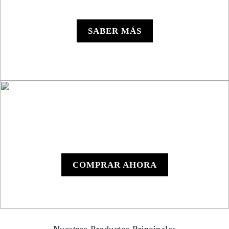
Roadbook RB850 Rally
SABER MÁS
Roadbook Manual
RB801
COMPRAR AHORA