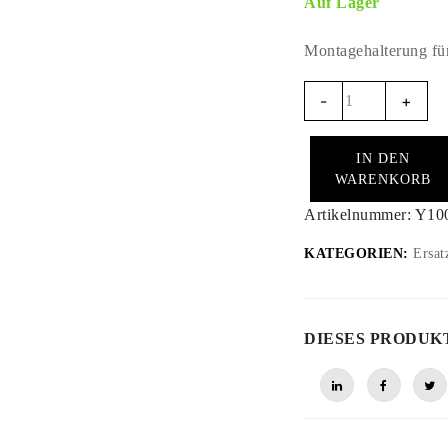
Auf Lager
Montagehalterung fü
Y1008
-
+
-
KTM
IN DEN
Rally
WARENKORB
MY25/26
Halterung
Artikelnummer:
Y10
für
KATEGORIEN:
Ersat
Y1000
(AL)
Menge
DIESES PRODUK