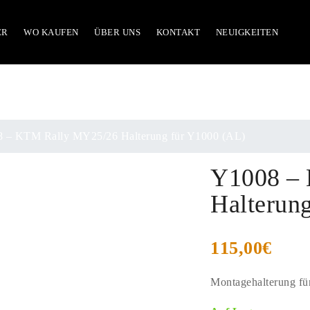
ER
WO KAUFEN
ÜBER UNS
KONTAKT
NEUIGKEITEN
 – KTM Rally MY25/26 Halterung für Y1000 (AL)
Y1008 –
Halterun
115,00
€
Montagehalterung fü