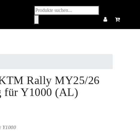
Produktsuche
 KTM Rally MY25/26
g für Y1000 (AL)
r
Y1000