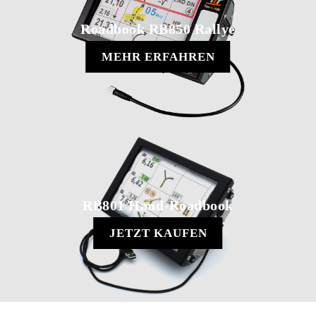
Roadbook RB850 Rallye
MEHR ERFAHREN
RB801 Hand-Roadbook
JETZT KAUFEN