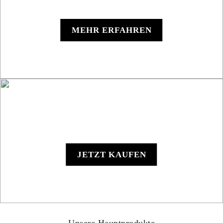
Roadbook RB850 Rallye
MEHR ERFAHREN
RB801 Hand-Roadbook
JETZT KAUFEN