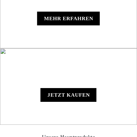
Roadbook RB850 Rallye
MEHR ERFAHREN
RB801 Hand-Roadbook
JETZT KAUFEN