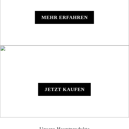
Roadbook RB850 Rallye
MEHR ERFAHREN
RB801 Hand-Roadbook
JETZT KAUFEN