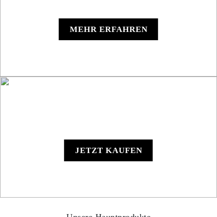
Roadbook RB850 Rallye
MEHR ERFAHREN
RB801 Hand-Roadbook
JETZT KAUFEN