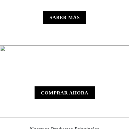
Roadbook RB850 Rally
SABER MÁS
Roadbook Manual
RB801
COMPRAR AHORA