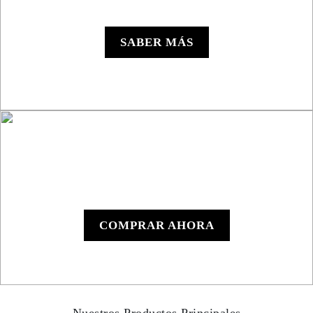
Roadbook RB850 Rally
SABER MÁS
Roadbook Manual
RB801
COMPRAR AHORA