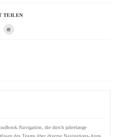
T TEILEN
oadbook-Navigation, die durch jahrelange
 Wissen des Teams über diverse Navigations-Apps.