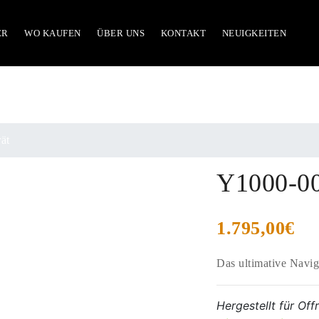
ER
WO KAUFEN
ÜBER UNS
KONTAKT
NEUIGKEITEN
ät
Y1000-00
1.795,00
€
Das ultimative Navi
Hergestellt für Of