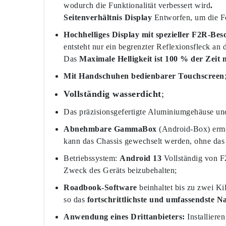
wodurch die Funktionalität verbessert wird
.
Seitenverhältnis Display
Entworfen, um die Fo
Hochhelliges Display mit spezieller F2R-Bes
entsteht nur ein begrenzter Reflexionsfleck an d
Das
Maximale Helligkeit ist 100 % der Zeit 
Mit Handschuhen bedienbarer Touchscreen
Vollständig wasserdicht
;
Das präzisionsgefertigte Aluminiumgehäuse und 
Abnehmbare GammaBox
(Android-Box) ermög
kann das Chassis gewechselt werden, ohne das
Betriebssystem:
Android 13
Vollständig von F2
Zweck des Geräts beizubehalten;
Roadbook-Software
beinhaltet bis zu zwei K
so das
fortschrittlichste und umfassendste N
Anwendung eines Drittanbieters:
Installiere