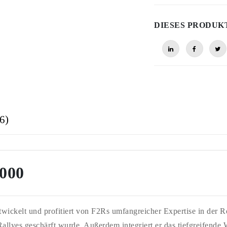
DIESES PRODUK
6)
1000
ickelt und profitiert von F2Rs umfangreicher Expertise in der R
llyes geschärft wurde. Außerdem integriert er das tiefgreifende