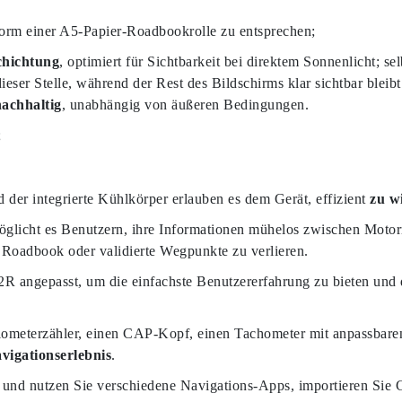
rm einer A5-Papier-Roadbookrolle zu entsprechen;
chichtung
, optimiert für Sichtbarkeit bei direktem Sonnenlicht; se
ieser Stelle, während der Rest des Bildschirms klar sichtbar bleibt
nachhaltig
, unabhängig von äußeren Bedingungen.
;
der integrierte Kühlkörper erlauben es dem Gerät, effizient
zu w
licht es Benutzern, ihre Informationen mühelos zwischen Motorrä
 Roadbook oder validierte Wegpunkte zu verlieren.
R angepasst, um die einfachste Benutzererfahrung zu bieten und 
ilometerzähler, einen CAP-Kopf, einen Tachometer mit anpassbar
avigationserlebnis
.
n und nutzen Sie verschiedene Navigations-Apps, importieren Sie