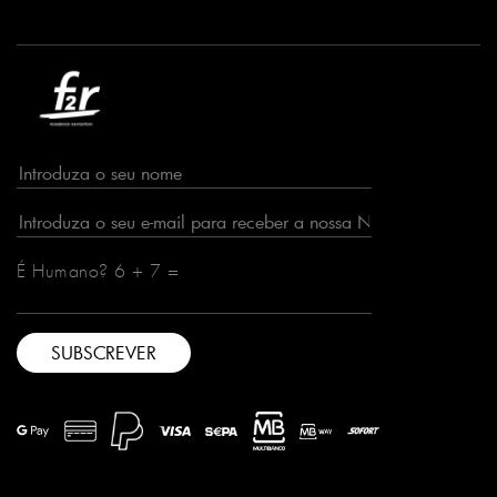
É Humano? 6 + 7 =