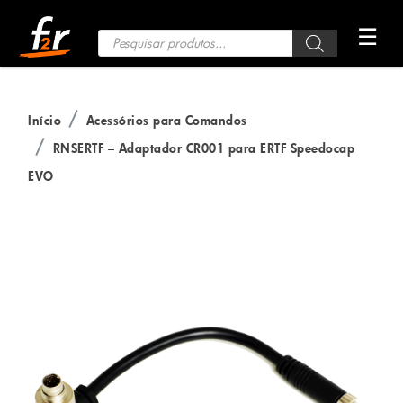
Saltar
☰
para
Pesquisa
de
o
Produtos
conteúdo
Início
Acessórios para Comandos
RNSERTF – Adaptador CR001 para ERTF Speedocap
EVO