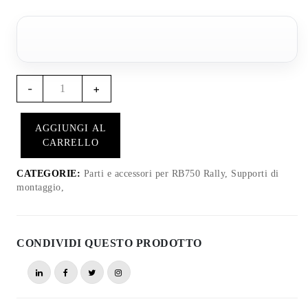
Quantità
-
+
kit
di
AGGIUNGI AL
montaggio
CARRELLO
RB757
per
CATEGORIE:
Parti e accessori per RB750 Rally, Supporti di
RB750
montaggio,
Rally
CONDIVIDI QUESTO PRODOTTO