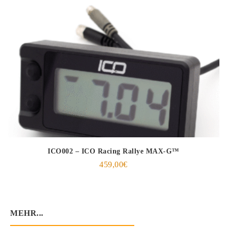
ICO002 – ICO Racing Rallye MAX-G™
459,00
€
MEHR...