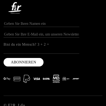
Bist du ein Mensch? 3 + 2 =
© F2R, Lda